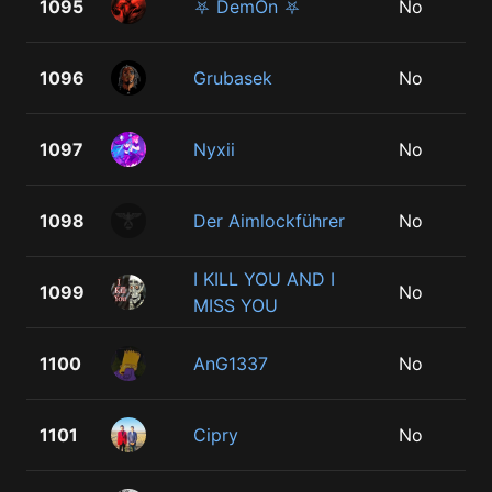
1095
⛧ DemOn ⛧
No
1096
Grubasek
No
1097
Nyxii
No
1098
Der Aimlockführer󠀡
No
I KILL YOU AND I
1099
No
MISS YOU
1100
AnG1337
No
1101
Cipry
No