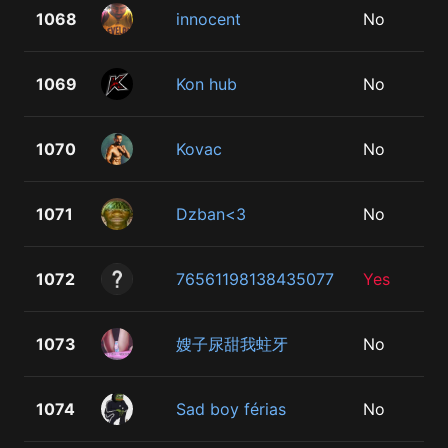
1068
innocent
No
1069
Kon hub
No
1070
Kovac
No
1071
Dzban<3
No
1072
76561198138435077
Yes
1073
嫂子尿甜我蛀牙
No
1074
Sad boy férias
No