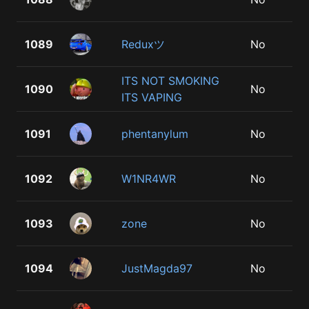
1089
Reduxツ
No
ITS NOT SMOKING
1090
No
ITS VAPING
1091
phentanylum
No
1092
W1NR4WR
No
1093
zone
No
1094
JustMagda97
No