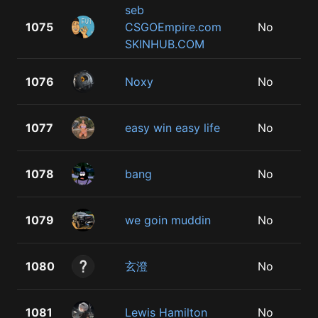
seb
1075
CSGOEmpire.com
No
SKINHUB.COM
1076
Noxy
No
1077
easy win easy life
No
1078
bang
No
1079
we goin muddin
No
1080
玄澄
No
1081
Lewis Hamilton
No