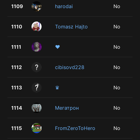
1109
harodai
No
1110
Tomasz Hajto
No
1111
♥
No
1112
cibisovd228
No
1113
♛
No
1114
Мегатрон
No
1115
FromZeroToHero
No