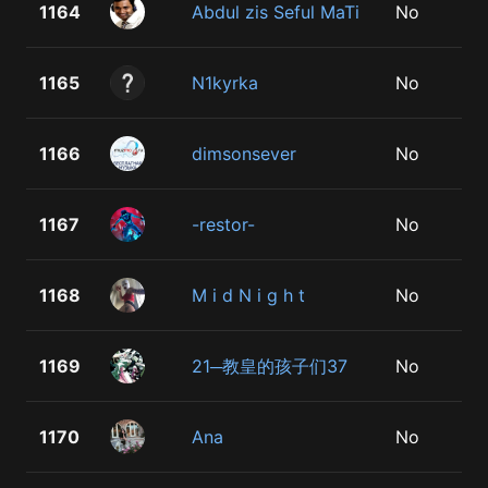
1164
Abdul zis Seful MaTi
No
1165
N1kyrka
No
1166
dimsonsever
No
1167
-restor-
No
1168
M i d N i g h t
No
1169
21─教皇的孩子们37
No
1170
Ana
No