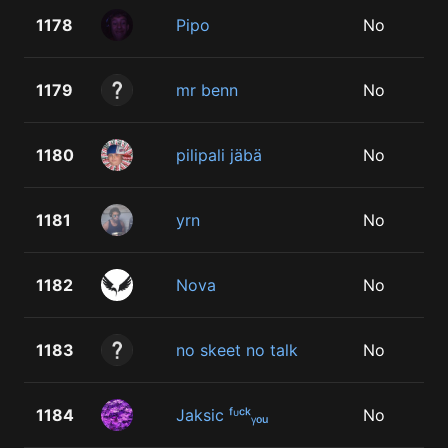
1178
Pipo
No
1179
mr benn
No
1180
pilipali jäbä
No
1181
yrn
No
1182
Nova
No
1183
no skeet no talk
No
1184
Jaksic ᶠᶸᶜᵏᵧₒᵤ
No