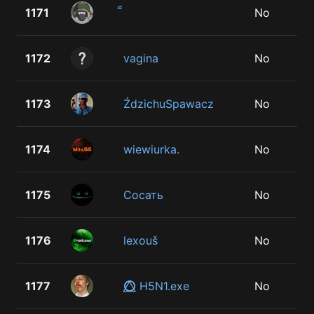
1171
No
1172
vagina
No
1173
ŹdzichuSpawacz
No
1174
wiewiurka.
No
1175
Сосать
No
1176
lexouš
No
1177
⭕⃤ H5N1.exe
No