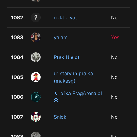
1082
noktiblyat
No
1083
yalam
Yes
1084
Ptak Nielot
No
ur stary in pralka
1085
No
(makasg)
💀 p1xa FragArena.pl
1086
No
💀
1087
Snicki
No
1088
󠁳⁧⁧ 󠁳󠁳
No