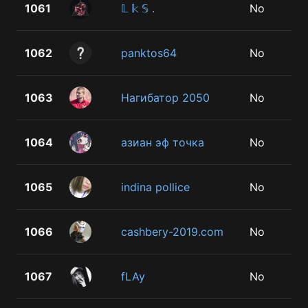
1061
𝕃 𝕜 𝕊 .
No
1062
panktos64
No
1063
Нагибатор 2050
No
1064
азиан эф точка
No
1065
indina pollice
No
1066
cashbery-2019.com
No
1067
fLAy
No