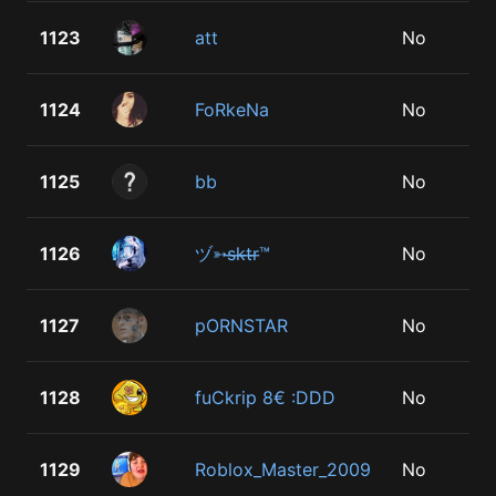
1123
att
No
1124
FoRkeNa
No
1125
bb
No
1126
ヅ➳s̶k̶t̶r̶™
No
1127
pORNSTAR
No
1128
fuCkrip 8€ :DDD
No
1129
Roblox_Master_2009
No