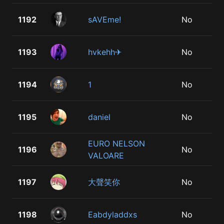
1192
sAVEme!
No
1193
hvkehh✈
No
1194
1
No
1195
daniel
No
EURO NELSON
1196
No
VALOARE
1197
大聲笑你
No
1198
Eabdyladdxs
No