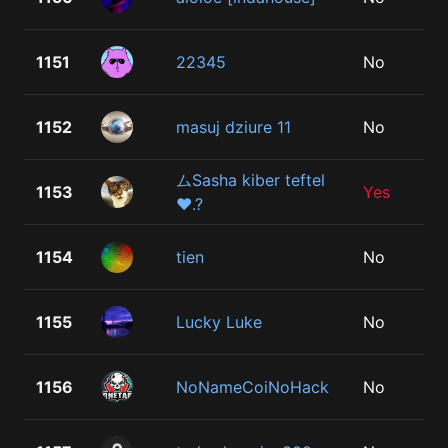
1151
22345
No
1152
masuj dziure 11
No
ムSasha kiber teftel
1153
Yes
❤.?
1154
tien
No
1155
Lucky Luke
No
1156
NoNameCoiNoHack
No