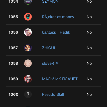
1054
SZYMON
No
1055
RÃ¸cker cs.money
No
1056
балдеж | Hadik
No
1057
ZHIGUL
No
1058
sloveR ⛧
No
1059
МАЛЬЧИК ПЛАЧЕТ
No
1060
Pseudo Skill
No