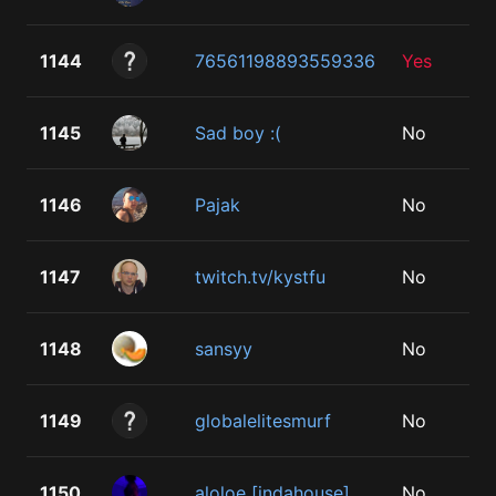
1144
76561198893559336
Yes
1145
Sad boy :(
No
1146
Pajak
No
1147
twitch.tv/kystfu
No
1148
sansyy
No
1149
globalelitesmurf
No
1150
aloloe [indahouse]
No