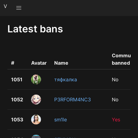
V
Latest bans
Communit
#
Avatar
Name
banned
1051
тяфкалка
No
1052
P3RFORM4NC3
No
1053
sm1le
Yes