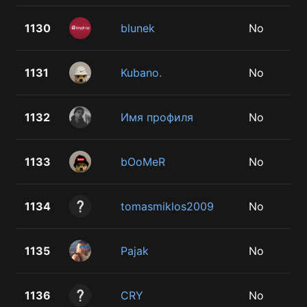
1130
blunek
No
1131
Kubano.
No
1132
Имя профиля
No
1133
bOoMeR
No
1134
tomasmiklos2009
No
1135
Pajak
No
1136
CRY
No