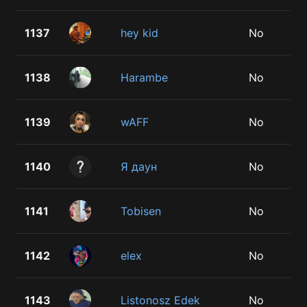
1137
hey kid
No
1138
Harambe
No
1139
wAFF
No
1140
Я даун
No
1141
Tobisen
No
1142
elex
No
1143
Listonosz Edek
No