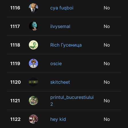
1116
cya fuqboi
No
1117
ilvysemal
No
1118
Rich Гусеница
No
1119
oscie
No
1120
skitcheet
No
printul_bucurestiului
1121
No
2
1122
hey kid
No