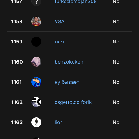
1157
turkselemojan308
No
1158
V8A
No
1159
ᴇ ᴋ ᴢ ᴜ
No
1160
benzokuken
No
1161
ну бывает
No
1162
csgetto.cc forik
No
1163
lior
No