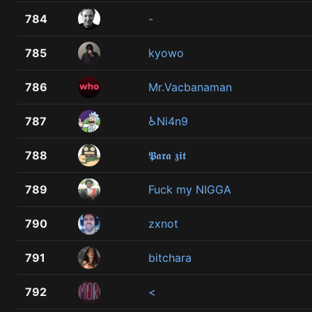
784
-
785
kyowo
786
Mr.Vacbanaman
787
♿Ni4n9
788
𝕻𝖆𝖗𝖆 𝖟𝖎𝖙
789
Fuck my NIGGA
790
zxnot
791
bitchara
792
<