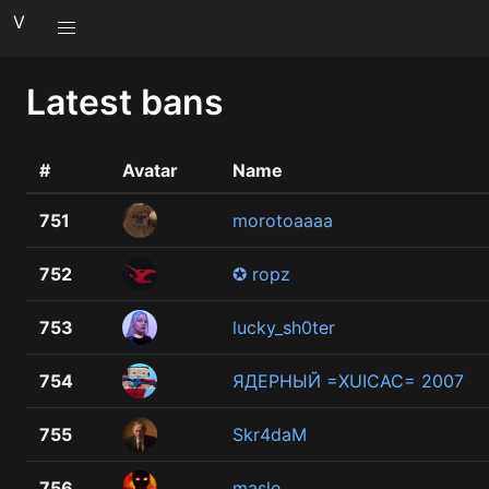
V
Latest bans
#
Avatar
Name
751
morotoaaaa
752
✪ ropz
753
lucky_sh0ter
754
ЯДЕРНЫЙ =XUICAC= 2007
755
Skr4daM
756
masle