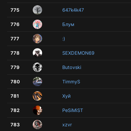
775
647k4k47
776
Блум
777
:)
778
SEXDEMON69
779
Butovski
780
TimmyS
781
Хуй
782
PeSiMiST
783
xzvr