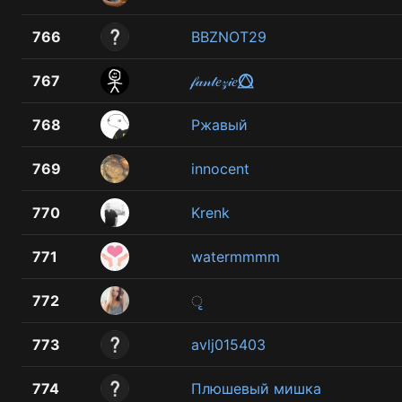
766
BBZNOT29
767
𝒻𝒶𝓃𝓉𝑒𝓏𝒾𝑒⭕⃤
768
Ржавый
769
innocent
770
Krenk
771
watermmmm
772
ृ
773
avlj015403
774
Плюшевый мишка