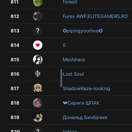
811
forest!
812
Furex AWP.ELITEGAMERS.RO
813
✪pipingyourhoe✪
814
0
815
MeiAihara
816
Lost Soul
817
็็็็็็็็็็็็็็ShadowRaze-looking
818
💔Серега ШПАК
819
Дональд Бичбачма
820
kidsex