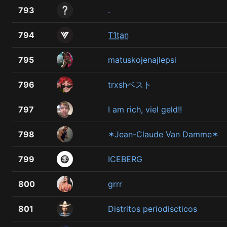
793
.
794
T̲1̲t̲a̲n̲
795
matuskojenajlepsi
796
trxshベスト
797
I am rich, viel geld!!
798
✶Jean-Claude Van Damme✶
799
ICEBERG
800
grrr
801
Distritos periodiscticos