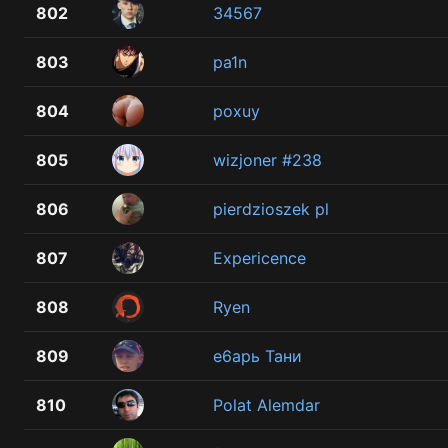
802
34567
803
pa1n
804
poxuy
805
wizjoner #238
806
pierdzioszek pl
807
Expericence
808
Ryen
809
e6арь Тани
810
Polat Alemdar