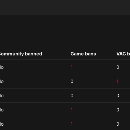
Community banned
Game bans
VAC b
No
1
0
No
0
1
No
0
0
No
1
0
No
1
0