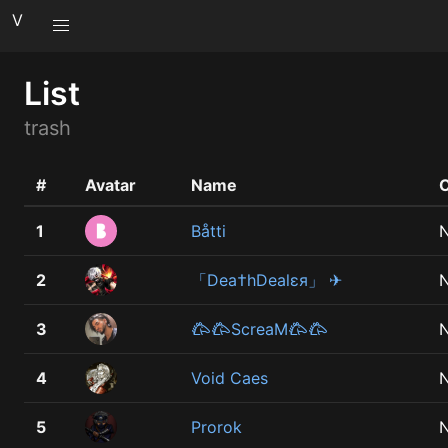
V
List
trash
#
Avatar
Name
1
Båtti
2
「Dea†hDealɛя」 ✈
3
𐂃𐂃ScreaM𐂃𐂃
4
Void Caes
5
Prorok