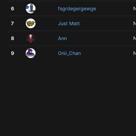
6
fsgrdegergewge
7
Just Matt
8
Ann
9
Onii_Chan